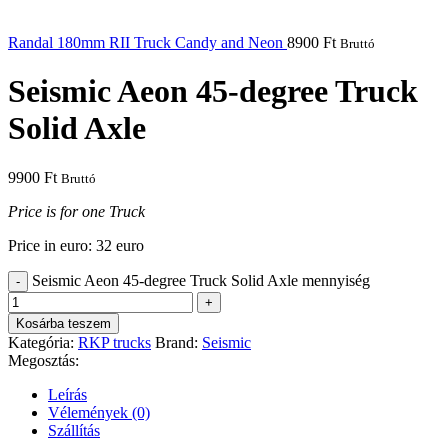
Randal 180mm RII Truck Candy and Neon
8900
Ft
Bruttó
Seismic Aeon 45-degree Truck
Solid Axle
9900
Ft
Bruttó
Price is for one Truck
Price in euro: 32 euro
Seismic Aeon 45-degree Truck Solid Axle mennyiség
Kosárba teszem
Kategória:
RKP trucks
Brand:
Seismic
Megosztás:
Leírás
Vélemények (0)
Szállítás