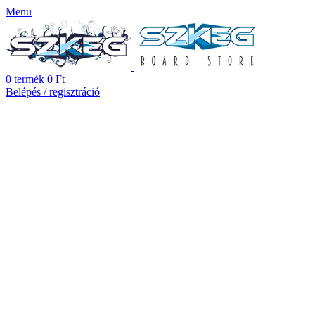
Menu
0
termék
0
Ft
Belépés / regisztráció