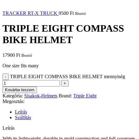
TRACKER RT-X TRUCK
9500
Ft
Bruttó
TRIPLE EIGHT COMPASS
BIKE HELMET
17900
Ft
Bruttó
One size fits many
TRIPLE EIGHT COMPASS BIKE HELMET mennyiség
Kosárba teszem
Kategória:
Sisakok-Helmets
Brand:
Triple Eight
Megosztás:
Leírás
Szállítás
Leírás
With its lightweight, durable in-mold construction and full-coverage