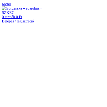
Menu
0
termék
0
Ft
Belépés / regisztráció