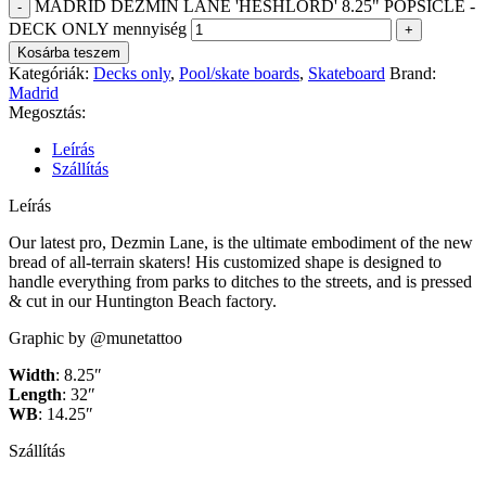
MADRID DEZMIN LANE 'HESHLORD' 8.25" POPSICLE -
DECK ONLY mennyiség
Kosárba teszem
Kategóriák:
Decks only
,
Pool/skate boards
,
Skateboard
Brand:
Madrid
Megosztás:
Leírás
Szállítás
Leírás
Our latest pro, Dezmin Lane, is the ultimate embodiment of the new
bread of all-terrain skaters! His customized shape is designed to
handle everything from parks to ditches to the streets, and is pressed
& cut in our Huntington Beach factory.
Graphic by @munetattoo
Width
: 8.25″
Length
: 32″
WB
: 14.25″
Szállítás