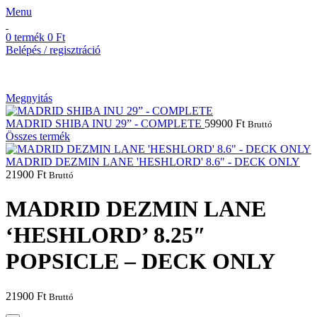
Menu
0
termék
0
Ft
Belépés / regisztráció
Megnyitás
MADRID SHIBA INU 29” - COMPLETE
59900
Ft
Bruttó
Összes termék
MADRID DEZMIN LANE 'HESHLORD' 8.6" - DECK ONLY
21900
Ft
Bruttó
MADRID DEZMIN LANE
‘HESHLORD’ 8.25″
POPSICLE – DECK ONLY
21900
Ft
Bruttó