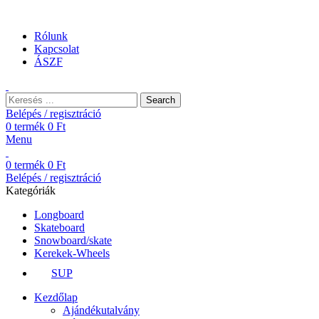
Ingyenes szállítás 25.000 Ft felett. EU shipping 25 euro
Rólunk
Kapcsolat
ÁSZF
Search
Belépés / regisztráció
0
termék
0
Ft
Menu
0
termék
0
Ft
Belépés / regisztráció
Kategóriák
Longboard
Skateboard
Snowboard/skate
Kerekek-Wheels
SUP
Kezdőlap
Ajándékutalvány