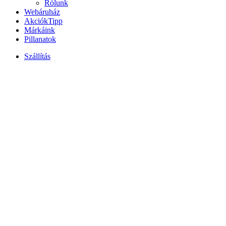
Rólunk
Webáruház
Akciók
Tipp
Márkáink
Pillanatok
Szállítás