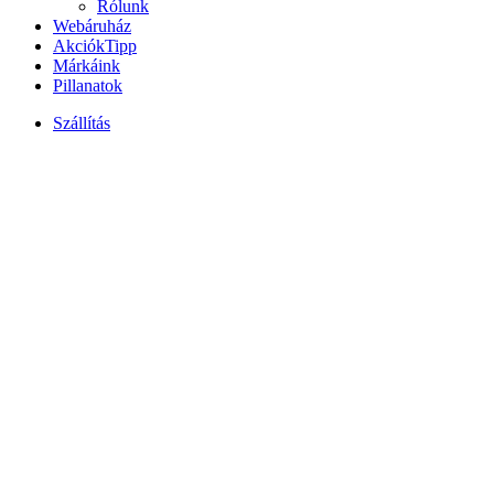
Rólunk
Webáruház
Akciók
Tipp
Márkáink
Pillanatok
Szállítás