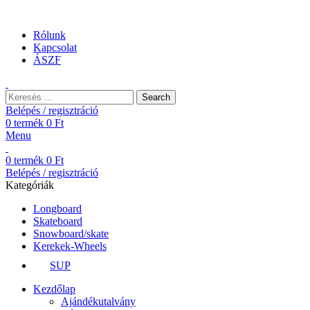
Ingyenes szállítás 25.000 Ft felett. EU shipping 25 euro
Rólunk
Kapcsolat
ÁSZF
Search
Belépés / regisztráció
0
termék
0
Ft
Menu
0
termék
0
Ft
Belépés / regisztráció
Kategóriák
Longboard
Skateboard
Snowboard/skate
Kerekek-Wheels
SUP
Kezdőlap
Ajándékutalvány