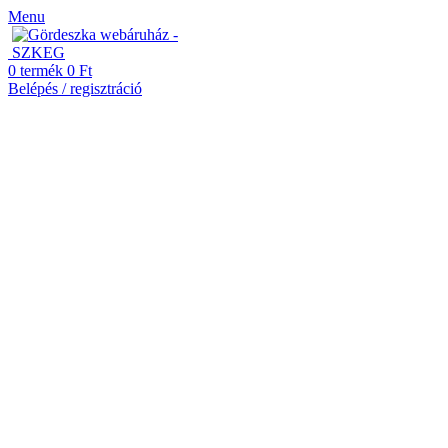
Menu
0
termék
0
Ft
Belépés / regisztráció