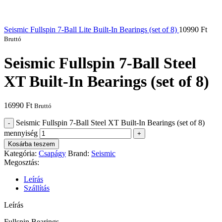
Leírás
Szállítás
Leírás
Fullspin Bearings
With few exceptions, other skate brands are just “tourists” when it
comes to Bearings – sourcing average products from third-party
brokers or small producers, with little or no input regarding
engineering and manufacturing specs.
Once you scratch the surface, Bearings get wildly technical – so
much so that unscrupulous brands can often get away with
oversimplifications, misleading or exaggerated claims, and outright
fabrications. But at Seismic, we’ve been mining the science and the
facts – and innovating superior skate bearing tech – since 2011.
We’ll give you the straight dope.
Szállítás
Szállítási díjak
Magyarországon belül: 15.000Ft fölötti rendelés esetén