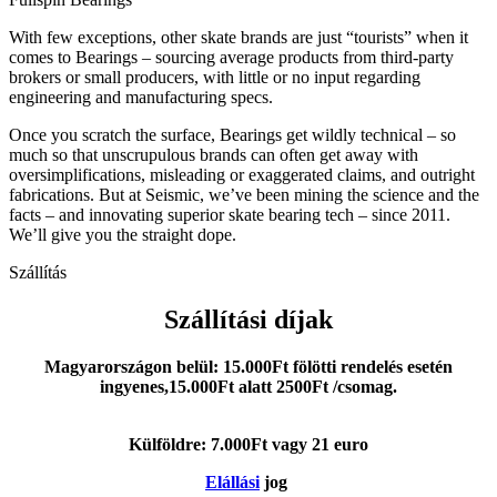
ingyenes,15.000Ft alatt 2500Ft /csomag.
Külföldre: 7.000Ft vagy 21 euro
Elállási
jog
Visszaküldési nyomtatvány letöltése
Kapcsolódó termékek
Seismic Fullspin 7-Ball Ceramic XT Built-In
Bearings (set of 8)