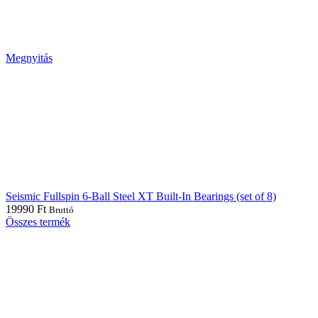
Seismic Fullspin 7-Ball Lite Built-In Bearings (set of 8)
10990
Ft
Bruttó
Seismic Fullspin 7-Ball Steel
XT Built-In Bearings (set of 8)
16990
Ft
Bruttó
Seismic Fullspin 7-Ball Steel XT Built-In Bearings (set of 8)
mennyiség
Kosárba teszem
Kategória:
Csapágy
Brand:
Seismic
Megosztás: