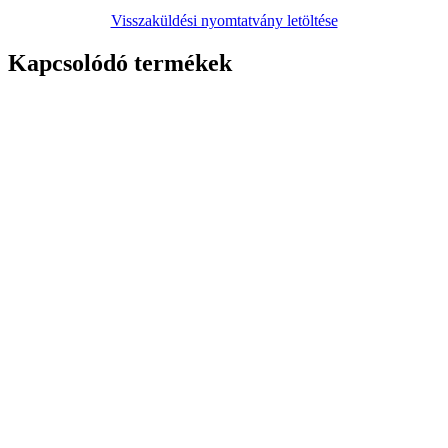
42490
Ft
Bruttó
THE BASICS 7-Ball system – Best overall balance of speed and
resistance to frequent impacts and side loads. Recommended for
Kosárba teszem
Seismic Fullspin 7-Ball Steel XT Classic Bearings (set
of 8)
11990
Ft
Bruttó
With few exceptions, other skate brands are just “tourists” when it
comes to Bearings sourcing average products from third-party
brokers
Kosárba teszem