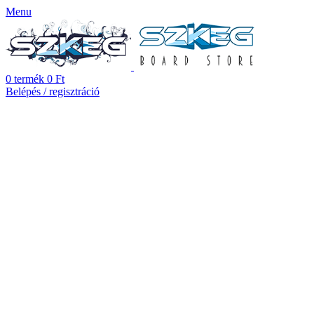
Menu
0
termék
0
Ft
Belépés / regisztráció
Megnyitás
Seismic Fullspin 6-Ball Steel XT Built-In Bearings (set of 8)
19990
Ft
Bruttó
Összes termék