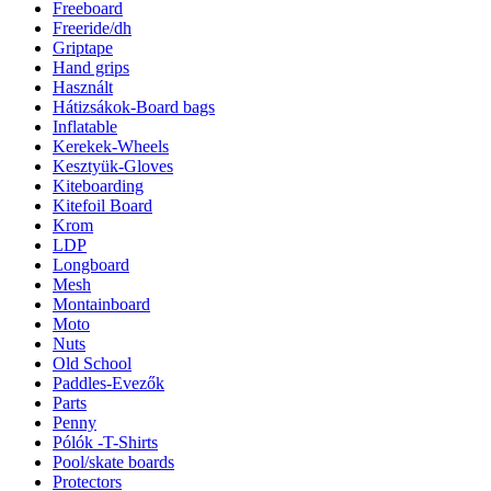
Freeboard
Freeride/dh
Griptape
Hand grips
Használt
Hátizsákok-Board bags
Inflatable
Kerekek-Wheels
Kesztyük-Gloves
Kiteboarding
Kitefoil Board
Krom
LDP
Longboard
Mesh
Montainboard
Moto
Nuts
Old School
Paddles-Evezők
Parts
Penny
Pólók -T-Shirts
Pool/skate boards
Protectors