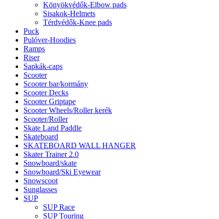
Könyökvédők-Elbow pads
Sisakok-Helmets
Térdvédők-Knee pads
Puck
Pulóver-Hoodies
Ramps
Riser
Sapkák-caps
Scooter
Scooter bar/kormány
Scooter Decks
Scooter Griptape
Scooter Wheels/Roller kerék
Scooter/Roller
Skate Land Paddle
Skateboard
SKATEBOARD WALL HANGER
Skater Trainer 2.0
Snowboard/skate
Snowboard/Ski Eyewear
Snowscoot
Sunglasses
SUP
SUP Race
SUP Touring