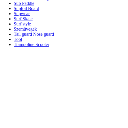
Sup Paddle
Supfoil Board
Supwear
Surf Skate
Surf style
Szemüvegek
Tail guard Nose guard
Tool
Trampoline Scooter
Trucks
Precision trucks
RKP trucks
TKP trucks
Városi ingázás
Színek
Méret
Összesen 1 találat