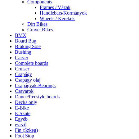
Components
Frames / Vázak
Handlebars/Kormányok
Wheels / Kerekek
Dirt Bikes
Gravel Bikes
BMX
Board Bag
Braking Sole
Bushing
Carver
Complete boards
Cruiser
Csapágy
Csapágy olaj
Csapágyak-Bearings
Csavarok
Dance/freestyle boards
Decks only
E-Bike
E-Skate
Egyéb
evező
Fin (Szkeg)
Foot Stop