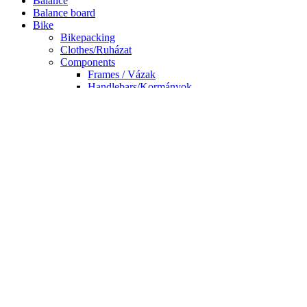
Balance
Balance board
Bike
Bikepacking
Clothes/Ruházat
Components
Frames / Vázak
Handlebars/Kormányok
Wheels / Kerekek
Dirt Bikes
Gravel Bikes
BMX
Board Bag
Braking Sole
Bushing
Carver
Complete boards
Cruiser
Csapágy
Csapágy olaj
Csapágyak-Bearings
Csavarok
Dance/freestyle boards
Decks only
E-Bike