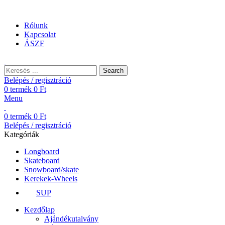
Ingyenes szállítás 25.000 Ft felett. EU shipping 25 euro
Rólunk
Kapcsolat
ÁSZF
Search
Belépés / regisztráció
0
termék
0
Ft
Menu
0
termék
0
Ft
Belépés / regisztráció
Kategóriák
Longboard
Skateboard
Snowboard/skate
Kerekek-Wheels
SUP
Kezdőlap
Ajándékutalvány