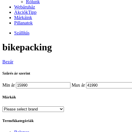
Rólunk
Webáruház
Akciók
Tipp
Márkáink
Pillanatok
Szállítás
bikepacking
Bezár
Szűrés ár szerint
Min ár
Max ár
Márkák
Termékkategóriák