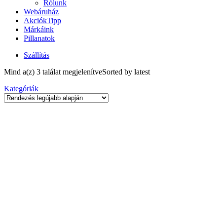
Rólunk
Webáruház
Akciók
Tipp
Márkáink
Pillanatok
Szállítás
Mind a(z) 3 találat megjelenítve
Sorted by latest
Kategóriák