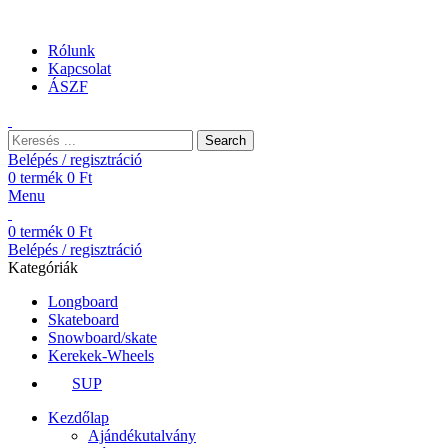
Ingyenes szállítás 25.000 Ft felett. EU shipping 25 euro
Rólunk
Kapcsolat
ÁSZF
Search
Belépés / regisztráció
0
termék
0
Ft
Menu
0
termék
0
Ft
Belépés / regisztráció
Kategóriák
Longboard
Skateboard
Snowboard/skate
Kerekek-Wheels
SUP
Kezdőlap
Ajándékutalvány