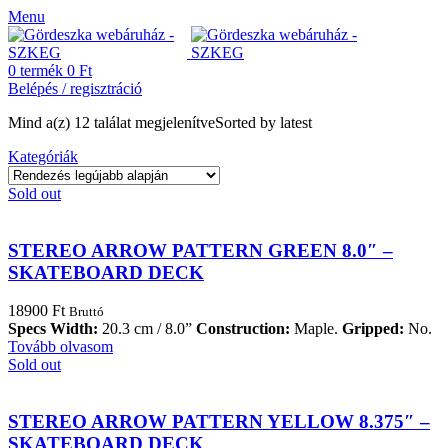
Menu
0
termék
0
Ft
Belépés / regisztráció
Mind a(z) 12 találat megjelenítve
Sorted by latest
Kategóriák
Sold out
STEREO ARROW PATTERN GREEN 8.0″ –
SKATEBOARD DECK
18900
Ft
Bruttó
Specs
Width:
20.3 cm / 8.0”
Construction:
Maple.
Gripped:
No.
Tovább olvasom
Sold out
STEREO ARROW PATTERN YELLOW 8.375″ –
SKATEBOARD DECK