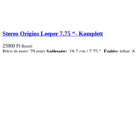
Stereo Origins Leeper 7.75 “- Komplett
25900
Ft
Bruttó
Price in euro: 79 euro
Szélesség:
19,7 cm / 7,75 "
Építés:
juhar.
A
teherautók és a kerekek színe eltérő lehet.
Tovább olvasom
Sold out