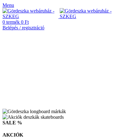
Menu
0
termék
0
Ft
Belépés / regisztráció
SALE %
AKCIÓK