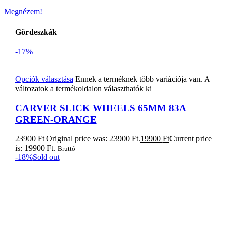
Megnézem!
Gördeszkák
-17%
Opciók választása
Ennek a terméknek több variációja van. A
változatok a termékoldalon választhatók ki
CARVER SLICK WHEELS 65MM 83A
GREEN-ORANGE
23900
Ft
Original price was: 23900 Ft.
19900
Ft
Current price
is: 19900 Ft.
Bruttó
-18%
Sold out