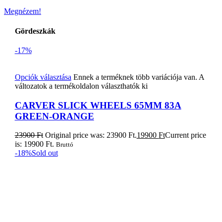
Megnézem!
Gördeszkák
-17%
Opciók választása
Ennek a terméknek több variációja van. A
változatok a termékoldalon választhatók ki
CARVER SLICK WHEELS 65MM 83A
GREEN-ORANGE
23900
Ft
Original price was: 23900 Ft.
19900
Ft
Current price
is: 19900 Ft.
Bruttó
-18%
Sold out
Tovább olvasom
Naish Alana iSup – Fusion 11’0x29
399900
Ft
Original price was: 399900 Ft.
329900
Ft
Current