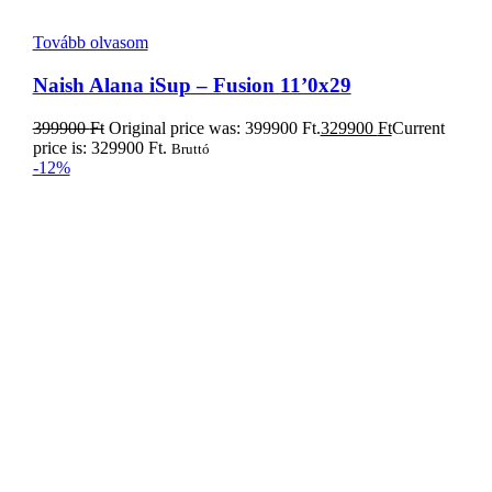
Kosárba teszem
Naish S26 ONE iSup 12,0″ 2026
249900
Ft
Original price was: 249900 Ft.
219900
Ft
Current
price is: 219900 Ft.
Bruttó
-34%