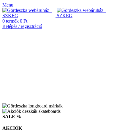
Menu
0
termék
0
Ft
Belépés / regisztráció
SALE %
AKCIÓK