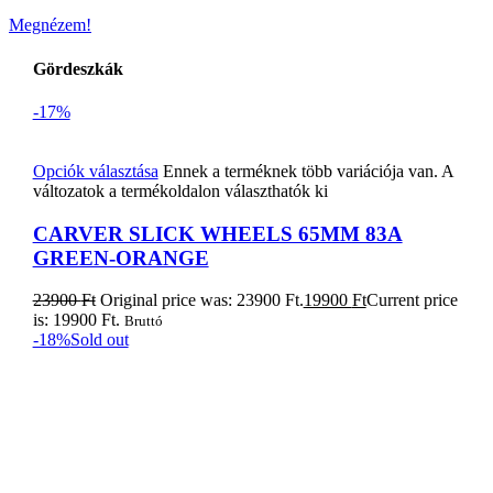
Megnézem!
Gördeszkák
-17%
Opciók választása
Ennek a terméknek több variációja van. A
változatok a termékoldalon választhatók ki
CARVER SLICK WHEELS 65MM 83A
GREEN-ORANGE
23900
Ft
Original price was: 23900 Ft.
19900
Ft
Current price
is: 19900 Ft.
Bruttó
-18%
Sold out
Tovább olvasom
Naish Alana iSup – Fusion 11’0x29
399900
Ft
Original price was: 399900 Ft.
329900
Ft
Current