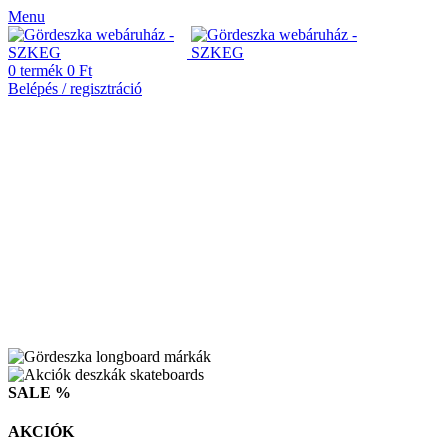
Menu
0
termék
0
Ft
Belépés / regisztráció
SALE %
AKCIÓK