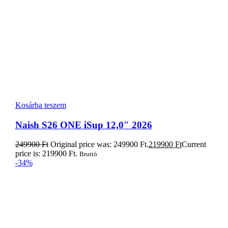
Kosárba teszem
Naish S26 Alana iSup 10’6″ X32 Fusion