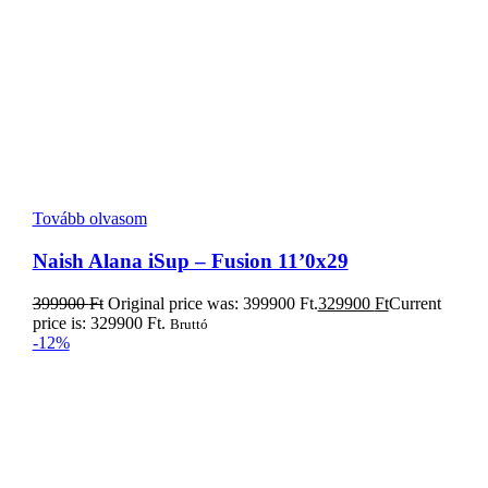
price is: 329900 Ft.
Bruttó
-12%
Kosárba teszem
Naish S26 ONE iSup 12,0″ 2026
249900
Ft
Original price was: 249900 Ft.
219900
Ft
Current
price is: 219900 Ft.
Bruttó
-34%