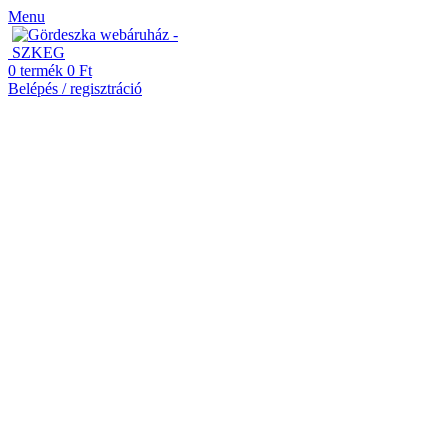
Menu
0
termék
0
Ft
Belépés / regisztráció