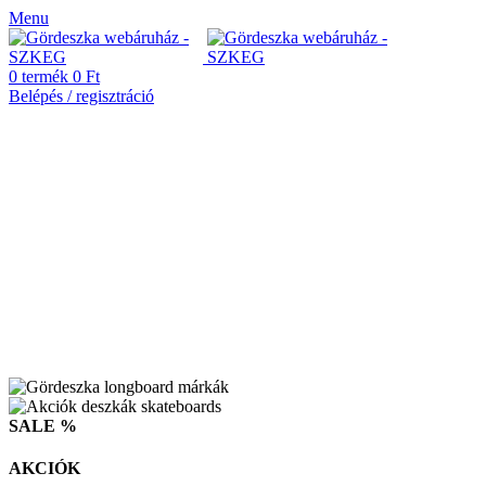
Menu
0
termék
0
Ft
Belépés / regisztráció
SALE %
AKCIÓK