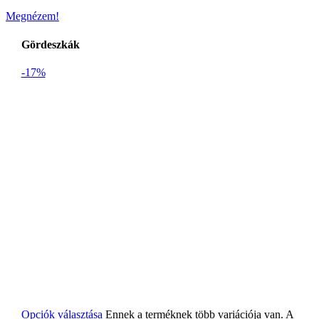
Megnézem!
Gördeszkák
-17%
Opciók választása
Ennek a terméknek több variációja van. A
változatok a termékoldalon választhatók ki
CARVER SLICK WHEELS 65MM 83A
GREEN-ORANGE
23900
Ft
Original price was: 23900 Ft.
19900
Ft
Current price
is: 19900 Ft.
Bruttó
-18%
Sold out