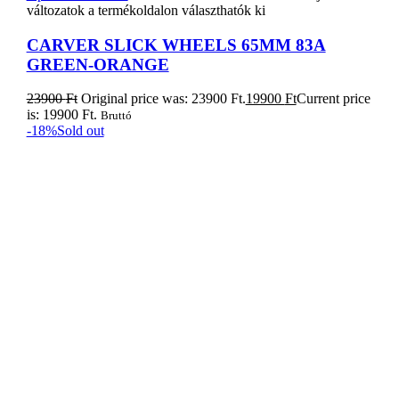
Tovább olvasom
Naish Alana iSup – Fusion 11’0x29
399900
Ft
Original price was: 399900 Ft.
329900
Ft
Current
price is: 329900 Ft.
Bruttó
-12%