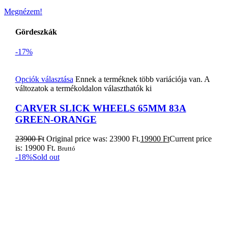
Megnézem!
Gördeszkák
-17%
Opciók választása
Ennek a terméknek több variációja van. A
változatok a termékoldalon választhatók ki
CARVER SLICK WHEELS 65MM 83A
GREEN-ORANGE
23900
Ft
Original price was: 23900 Ft.
19900
Ft
Current price
is: 19900 Ft.
Bruttó
-18%
Sold out
Tovább olvasom
Naish Alana iSup – Fusion 11’0x29
399900
Ft
Original price was: 399900 Ft.
329900
Ft
Current