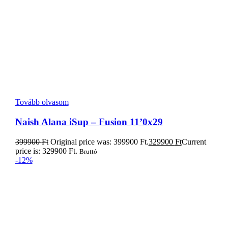
price is: 329900 Ft.
Bruttó
-12%
Kosárba teszem
Naish S26 ONE iSup 12,0″ 2026
249900
Ft
Original price was: 249900 Ft.
219900
Ft
Current