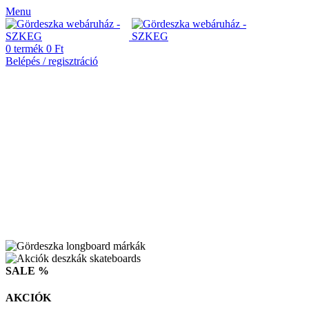
Menu
0
termék
0
Ft
Belépés / regisztráció
SALE %
AKCIÓK