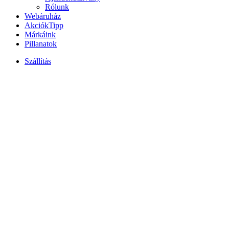
Rólunk
Webáruház
Akciók
Tipp
Márkáink
Pillanatok
Szállítás