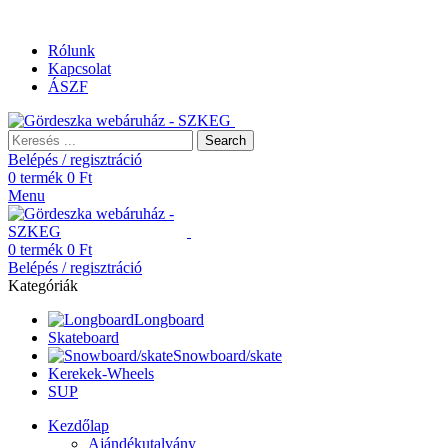
Ingyenes szállítás 25.000 Ft felett. EU shipping 25 euro
Rólunk
Kapcsolat
ÁSZF
Search
Belépés / regisztráció
0
termék
0
Ft
Menu
0
termék
0
Ft
Belépés / regisztráció
Kategóriák
Longboard
Skateboard
Snowboard/skate
Kerekek-Wheels
SUP
Kezdőlap
Ajándékutalvány